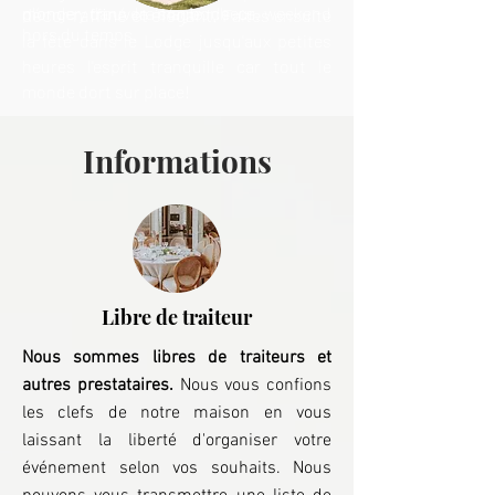
plonger dans la magie de ce weekend
monde y trouvera son bonheur.
décor raffiné et élégant.
Faites ensuite
hors du temps.
la fête dans le Lodge jusqu'aux petites
heures l'esprit tranquille car tout le
monde dort sur place!
Informations
Libre de traiteur
Nous sommes libres de traiteurs et
autres prestataires.
Nous vous confions
les clefs de notre maison en vous
laissant la liberté d'organiser votre
événement selon vos souhaits. Nous