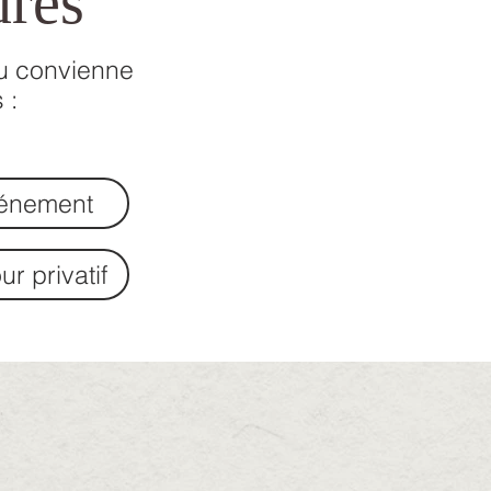
ures
eu convienne
 :
énement
ur privatif