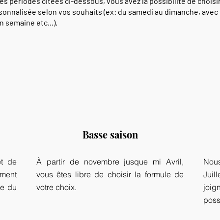
s périodes citées ci-dessous, vous avez la possibilité de choisi
sonnalisée selon vos souhaits (ex: du samedi au dimanche, avec
 semaine etc...).
Basse saison
et de
À partir de novembre jusque mi Avril,
Nous
ement
vous êtes libre de choisir la formule de
Juil
ne du
votre choix.
joig
poss