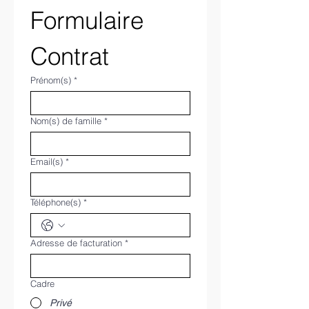
Formulaire 
Contrat
Prénom(s)
*
Nom(s) de famille
*
Email(s)
*
Téléphone(s)
*
Adresse de facturation
*
Cadre
Privé