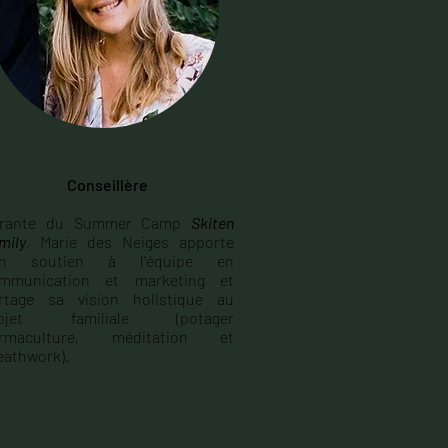
Conseillère
érante du Summer Camp
Skiten
mily
, Marie des Neiges apporte
on soutien à l'équipe en
mmunication et marketing et
rtage sa vision holistique au
rojet familiale (potager
rmaculture, méditation et
eathwork).