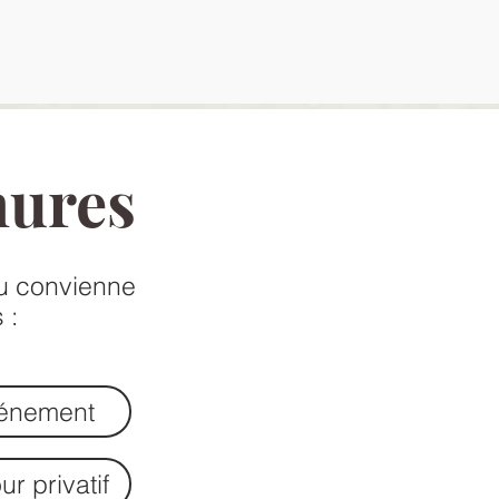
hures
eu convienne
 :
énement
ur privatif