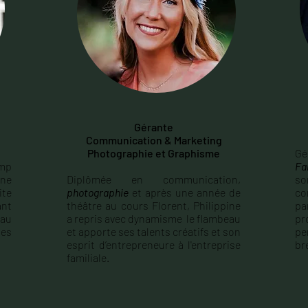
Gérante
Communication & Marketing
Photographie et Graphisme
G
amp
Fa
ine
Diplômée en communication,
s
ite
photographie
et après une année de
co
ant
théâtre au cours Florent, Philippine
pa
au
a repris avec dynamisme le flambeau
p
ses
et apporte ses talents créatifs et son
pe
esprit d’entrepreneure à l'entreprise
br
familiale.