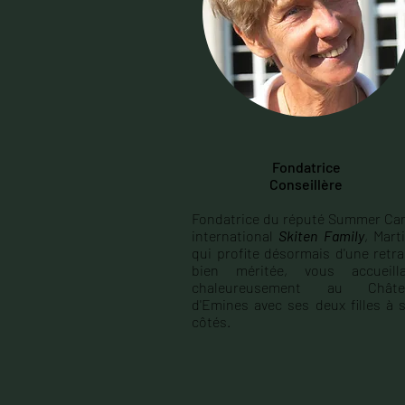
Fondatrice
Conseillère
Fondatrice du réputé Summer C
international
Skiten Family
, Mart
qui profite désormais d'une retra
bien méritée, vous accueill
chaleureusement au Châte
d'Emines avec ses deux filles à 
côtés.